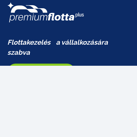
Flottakezelés a vállalkozására
szabva
Kérjen ajánlatot!
Iratkozzon fel hírlevelünkre!
Ne maradjon le ajánlatainkról, újdonságainkról.
Iratkozzon fel most!
Név