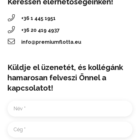
Keressen elérhetőségeinken!
+36 1 445 1951
‭+36 20 419 4937‬
info@premiumflotta.eu
Küldje el üzenetét, és kollégánk
hamarosan felveszi Önnel a
kapcsolatot!
Név
*
Cég
*