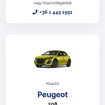
vagy hívja kollégánkat
+36 1 445 1951
Kisautó
Peugeot
208