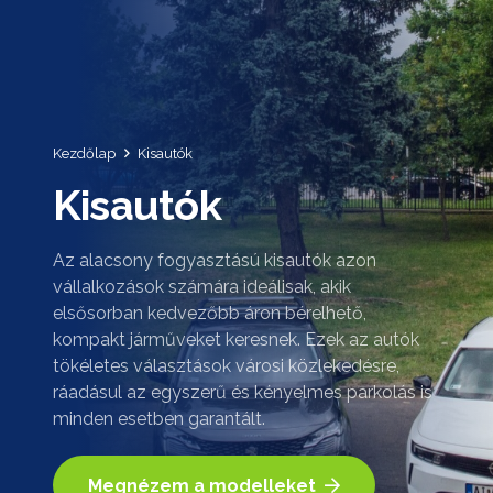
Kezdőlap
Kisautók
Kisautók
Az alacsony fogyasztású kisautók azon
vállalkozások számára ideálisak, akik
elsősorban kedvezőbb áron bérelhető,
kompakt járműveket keresnek. Ezek az autók
tökéletes választások városi közlekedésre,
ráadásul az egyszerű és kényelmes parkolás is
minden esetben garantált.
Megnézem a modelleket