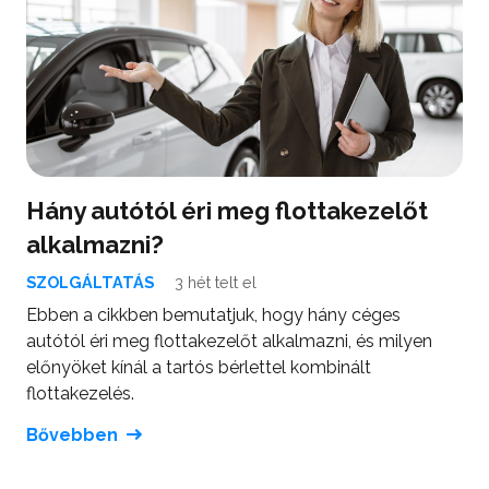
Hány autótól éri meg flottakezelőt
alkalmazni?
SZOLGÁLTATÁS
3 hét telt el
Ebben a cikkben bemutatjuk, hogy hány céges
autótól éri meg flottakezelőt alkalmazni, és milyen
előnyöket kínál a tartós bérlettel kombinált
flottakezelés.
Bővebben