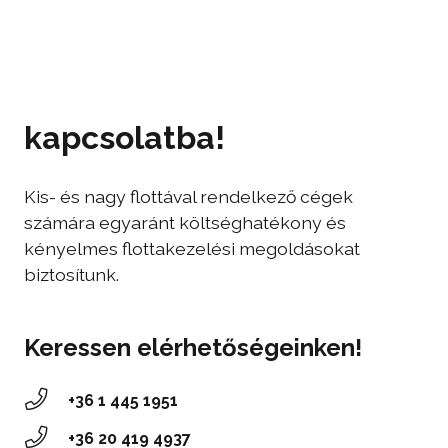
Lépjen velünk
kapcsolatba!
Kis- és nagy flottával rendelkező cégek
számára egyaránt költséghatékony és
kényelmes flottakezelési megoldásokat
biztosítunk.
Keressen elérhetőségeinken!
+36 1 445 1951
‭+36 20 419 4937‬