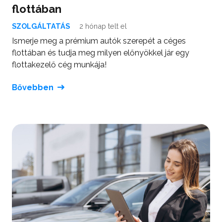
flottában
SZOLGÁLTATÁS
2 hónap telt el
Ismerje meg a prémium autók szerepét a céges
flottában és tudja meg milyen előnyökkel jár egy
flottakezelő cég munkája!
Bővebben