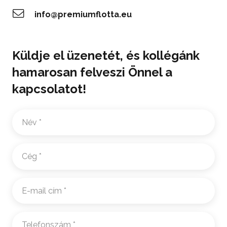
info@premiumflotta.eu
Küldje el üzenetét, és kollégánk
hamarosan felveszi Önnel a
kapcsolatot!
Név
*
Cég
*
E-
mail
cím
*
Telefonszám
*