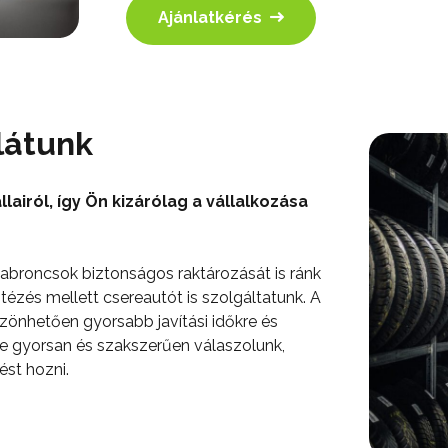
Ajánlatkérés
látunk
lairól, így Ön kizárólag a vállalkozása
 abroncsok biztonságos raktározását is ránk
ntézés mellett csereautót is szolgáltatunk. A
zönhetően gyorsabb javítási időkre és
re gyorsan és szakszerűen válaszolunk,
ést hozni.