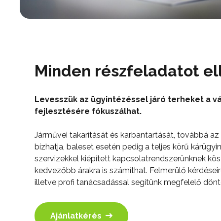
Minden részfeladatot el
Levesszük az ügyintézéssel járó terheket a vál
fejlesztésére fókuszálhat.
Járművei takarítását és karbantartását, továbbá az
bízhatja, baleset esetén pedig a teljes körű kárügyi
szervizekkel kiépített kapcsolatrendszerünknek kös
kedvezőbb árakra is számíthat. Felmerülő kérdései
illetve profi tanácsadással segítünk megfelelő dönt
Ajánlatkérés