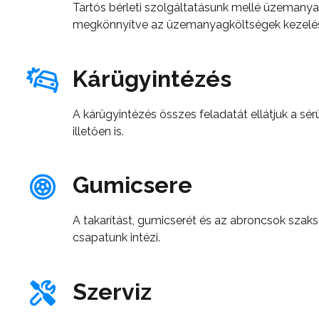
Tartós bérleti szolgáltatásunk mellé üzemanyag
megkönnyítve az üzemanyagköltségek kezelés
Kárügyintézés
A kárügyintézés összes feladatát ellátjuk a sérü
illetően is.
Gumicsere
A takarítást, gumicserét és az abroncsok szaksz
csapatunk intézi.
Szerviz