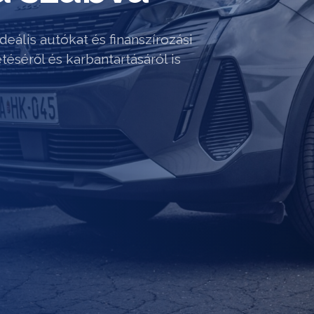
deális autókat és finanszírozási
téséről és karbantartásáról is