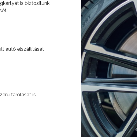
kártyát is biztosítunk,
ét.
lt autó elszállítását
erű tárolását is