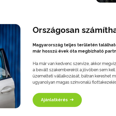
Országosan számítha
Magyarország teljes területén találha
már hosszú évek óta megbízható partn
Ha már van kedvenc szervize, akkor megvizs
a bevált szakembereiről a jövőben sem kel
üzemelteti vállalkozását, bátran kereshet 
ugyanolyan magas színvonalú flottakezelés
Ajánlatkérés