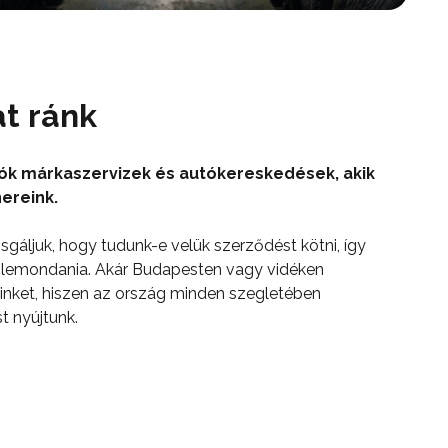
t ránk
tók márkaszervizek és autókereskedések, akik
ereink.
gáljuk, hogy tudunk-e velük szerződést kötni, így
l lemondania. Akár Budapesten vagy vidéken
minket, hiszen az ország minden szegletében
t nyújtunk.