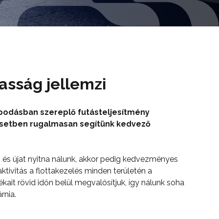
sság jellemzi
podásban szereplő futásteljesítmény
esetben rugalmasan segítünk kedvező
t, és újat nyitna nálunk, akkor pedig kedvezményes
ktivitás a flottakezelés minden területén a
ait rövid időn belül megvalósítjuk, így nálunk soha
rnia.