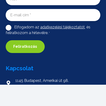
E-
mail
cím
*
Elfogadom az
adatkezelési tájékoztatót,
és
Consent
*
feliratkozom a hírlevélre.
*
Feliratkozás
Kapcsolat
1145 Budapest, Amerikai út 98.
földszint 1. ajtó
+36 1 445 1951
‭+36 20 419 4937‬