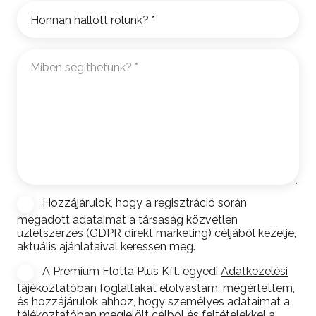
Honnan
hallott
rólunk?
Miben
*
segíthetünk?
*
Hozzájárulok, hogy a regisztráció során
Hírlevél
megadott adataimat a társaság közvetlen
feliratkozás
üzletszerzés (GDPR direkt marketing) céljából kezelje,
aktuális ajánlataival keressen meg.
A Premium Flotta Plus Kft. egyedi
Adatkezelési
Consent
*
tájékoztatóban
foglaltakat elolvastam, megértettem,
és hozzájárulok ahhoz, hogy személyes adataimat a
tájékoztatóban megjelölt célból és feltételekkel a