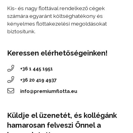
Kis- és nagy flottával rendelkező cégek
számára egyaránt költséghatékony és
kényelmes flottakezelési megoldásokat
biztosítunk.
Keressen elérhetőségeinken!
+36 1 445 1951
‭+36 20 419 4937‬
info@premiumflotta.eu
Küldje el üzenetét, és kollégánk
hamarosan felveszi Önnel a