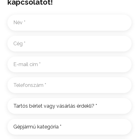
kapcsolatot!
Név
*
Cég
*
E-
mail
cím
*
Telefonszám
*
Tartós
bérlet
vagy
Gépjármű
vásárlás
kategória
*
érdekli?
*